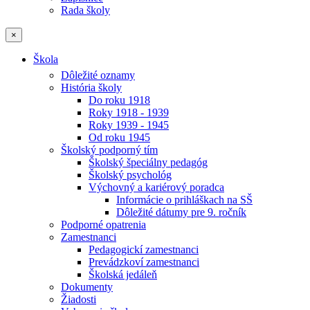
Rada školy
×
Škola
Dôležité oznamy
História školy
Do roku 1918
Roky 1918 - 1939
Roky 1939 - 1945
Od roku 1945
Školský podporný tím
Školský špeciálny pedagóg
Školský psychológ
Výchovný a kariérový poradca
Informácie o prihláškach na SŠ
Dôležité dátumy pre 9. ročník
Podporné opatrenia
Zamestnanci
Pedagogickí zamestnanci
Prevádzkoví zamestnanci
Školská jedáleň
Dokumenty
Žiadosti