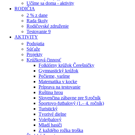
Učíme sa doma - aktivity
RODIČIA
2 % z dane
Rada školy
Rodičovské združenie
Testovanie 9
AKTIVITY
Podujatia
Súťaže
Projekty
Krúžková činnosť
Folklórny krúžok Čerešničky
Gymnastický krúžok
Pečieme, varíme
Matematika v kocke
Príprava na testovanie
Ruština hrou
Slovenčina zábavne pre 9.ročník
Športovo-futbalový (1.– 4. ročník)
Turistický
Tvorivé dielne
Volejbalový
Mladí hasiči
Z každého rožka troška