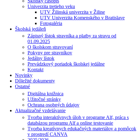
Školský časopis
Univerzita tretieho veku
UTV Žilinská univerzita v Žiline
UTV Univerzita Komenského v Bratislave
Fotogaléria
Školská jedáleň
Zápisný lístok stravníka a platby za stravu od
01.09.2025
O školskom stravovaní
Pokyny pre stravníkov
Jedálny lístok
Prevádzkový poriadok školskej jedálne
Kontakt
Novinky
Dôležité dokumenty
Ostatné
Digitálna knižnica
Užitočné stránky
Ochrana osobných údajov
Aktualizačné vzdelávanie
Tvorba interaktívnych úloh v programe Alf, práca s
databázou programu Alf a online testovanie
Tvorba kreatívnych edukačných materiálov a pomôcok
v prostredí CANVA
2025/2026