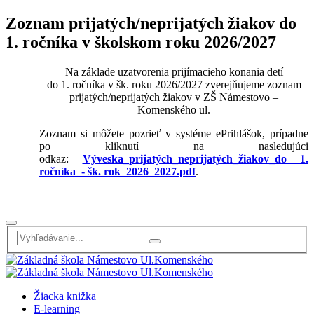
Zoznam prijatých/neprijatých žiakov do
1. ročníka v školskom roku 2026/2027
Na základe uzatvorenia prijímacieho konania detí
do 1. ročníka v šk. roku 2026/2027 zverejňujeme zoznam
prijatých/neprijatých žiakov v ZŠ Námestovo –
Komenského ul.
Zoznam si môžete pozrieť v systéme ePrihlášok, prípadne
po kliknutí na nasledujúci
odkaz:
Výveska_prijatých_neprijatých_žiakov_do 1.
ročníka - šk. rok_2026_2027.pdf
.
Žiacka knižka
E-learning