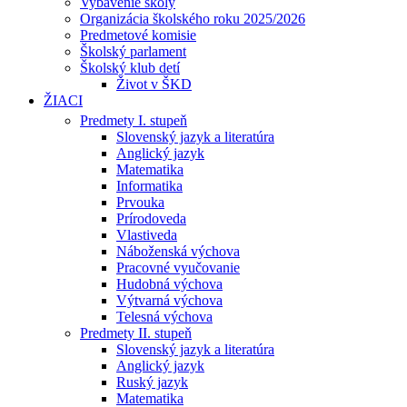
Vybavenie školy
Organizácia školského roku 2025/2026
Predmetové komisie
Školský parlament
Školský klub detí
Život v ŠKD
ŽIACI
Predmety I. stupeň
Slovenský jazyk a literatúra
Anglický jazyk
Matematika
Informatika
Prvouka
Prírodoveda
Vlastiveda
Náboženská výchova
Pracovné vyučovanie
Hudobná výchova
Výtvarná výchova
Telesná výchova
Predmety II. stupeň
Slovenský jazyk a literatúra
Anglický jazyk
Ruský jazyk
Matematika