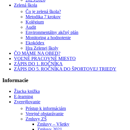
Zelená škola
Čo je zelená škola?
Metodika 7 krokov
Kolégium
Audit
Environmentálny akčný plán
Monitoring a hodnotenie
Ekokódex
Hra Zelenej školy
ČO MÁME NA OBED?
VOĽNÉ PRACOVNÉ MIESTO
ZÁPIS DO 1. ROČNÍKA
ZÁPIS DO 5. ROČNÍKA DO ŠPORTOVEJ TRIEDY
Informacie
Žiacka knižka
E-learning
Zverejňovanie
Prístup k informáciám
Verejné obstarávanie
Zmluvy ZŠ
Zmluvy – Všetky
Zmluvy 2021