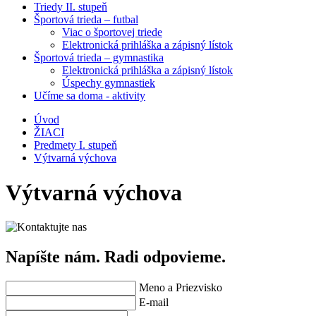
Triedy II. stupeň
Športová trieda – futbal
Viac o športovej triede
Elektronická prihláška a zápisný lístok
Športová trieda – gymnastika
Elektronická prihláška a zápisný lístok
Úspechy gymnastiek
Učíme sa doma - aktivity
Úvod
ŽIACI
Predmety I. stupeň
Výtvarná výchova
Výtvarná výchova
Napíšte nám. Radi odpovieme.
Meno a Priezvisko
E-mail