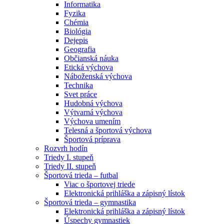
Informatika
Fyzika
Chémia
Biológia
Dejepis
Geografia
Občianská náuka
Etická výchova
Náboženská výchova
Technika
Svet práce
Hudobná výchova
Výtvarná výchova
Výchova umením
Telesná a športová výchova
Športová príprava
Rozvrh hodín
Triedy I. stupeň
Triedy II. stupeň
Športová trieda – futbal
Viac o športovej triede
Elektronická prihláška a zápisný lístok
Športová trieda – gymnastika
Elektronická prihláška a zápisný lístok
Úspechy gymnastiek