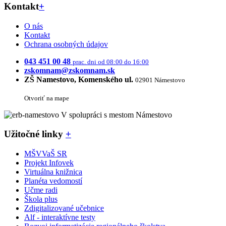
Kontakt
+
O nás
Kontakt
Ochrana osobných údajov
043 451 00 48
prac. dni od 08:00 do 16:00
zskomnam@zskomnam.sk
ZŠ Namestovo, Komenského ul.
02901 Námestovo
Otvoriť na mape
V spolupráci s mestom Námestovo
Užitočné linky
+
MŠVVaŠ SR
Projekt Infovek
Virtuálna knižnica
Planéta vedomostí
Učme radi
Škola plus
Zdigitalizované učebnice
Alf - interaktívne testy