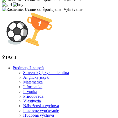
ŽIACI
Predmety I. stupeň
Slovenský jazyk a literatúra
Anglický jazyk
Matematika
Informatika
Prvouka
Prírodoveda
Vlastiveda
Náboženská výchova
Pracovné vyučovanie
Hudobná výchova