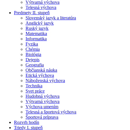
Výtvarná výchova
Telesná výchova
Predmety II. stupeň
Slovenský jazyk a literatúra
Anglický jazyk
Ruský jazyk
Matematika
Informatika
Fyzika
Chémia
Biológia
Dejepis
Geografia
Občianská náuka
Etická výchova
Náboženská výchova
Technika
Svet práce
Hudobná výchova
Výtvarná výchova
Výchova umením
Telesná a športová výchova
Športová príprava
Rozvrh hodín
Triedy I. stupeň