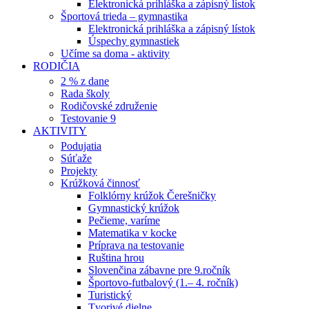
Elektronická prihláška a zápisný lístok
Športová trieda – gymnastika
Elektronická prihláška a zápisný lístok
Úspechy gymnastiek
Učíme sa doma - aktivity
RODIČIA
2 % z dane
Rada školy
Rodičovské združenie
Testovanie 9
AKTIVITY
Podujatia
Súťaže
Projekty
Krúžková činnosť
Folklórny krúžok Čerešničky
Gymnastický krúžok
Pečieme, varíme
Matematika v kocke
Príprava na testovanie
Ruština hrou
Slovenčina zábavne pre 9.ročník
Športovo-futbalový (1.– 4. ročník)
Turistický
Tvorivé dielne