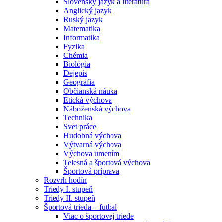
Slovenský jazyk a literatúra
Anglický jazyk
Ruský jazyk
Matematika
Informatika
Fyzika
Chémia
Biológia
Dejepis
Geografia
Občianská náuka
Etická výchova
Náboženská výchova
Technika
Svet práce
Hudobná výchova
Výtvarná výchova
Výchova umením
Telesná a športová výchova
Športová príprava
Rozvrh hodín
Triedy I. stupeň
Triedy II. stupeň
Športová trieda – futbal
Viac o športovej triede