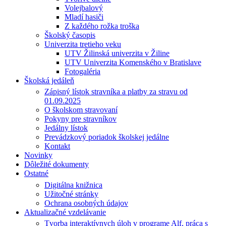
Volejbalový
Mladí hasiči
Z každého rožka troška
Školský časopis
Univerzita tretieho veku
UTV Žilinská univerzita v Žiline
UTV Univerzita Komenského v Bratislave
Fotogaléria
Školská jedáleň
Zápisný lístok stravníka a platby za stravu od
01.09.2025
O školskom stravovaní
Pokyny pre stravníkov
Jedálny lístok
Prevádzkový poriadok školskej jedálne
Kontakt
Novinky
Dôležité dokumenty
Ostatné
Digitálna knižnica
Užitočné stránky
Ochrana osobných údajov
Aktualizačné vzdelávanie
Tvorba interaktívnych úloh v programe Alf, práca s