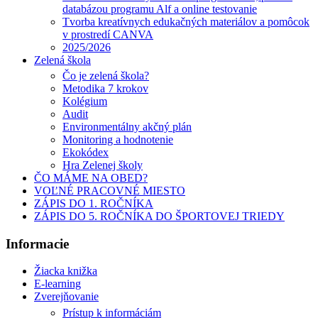
databázou programu Alf a online testovanie
Tvorba kreatívnych edukačných materiálov a pomôcok
v prostredí CANVA
2025/2026
Zelená škola
Čo je zelená škola?
Metodika 7 krokov
Kolégium
Audit
Environmentálny akčný plán
Monitoring a hodnotenie
Ekokódex
Hra Zelenej školy
ČO MÁME NA OBED?
VOĽNÉ PRACOVNÉ MIESTO
ZÁPIS DO 1. ROČNÍKA
ZÁPIS DO 5. ROČNÍKA DO ŠPORTOVEJ TRIEDY
Informacie
Žiacka knižka
E-learning
Zverejňovanie
Prístup k informáciám