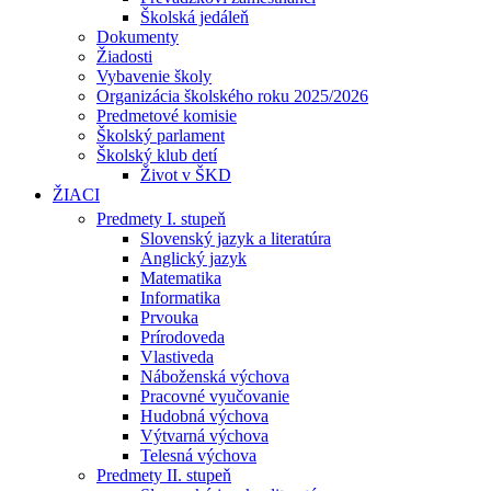
Školská jedáleň
Dokumenty
Žiadosti
Vybavenie školy
Organizácia školského roku 2025/2026
Predmetové komisie
Školský parlament
Školský klub detí
Život v ŠKD
ŽIACI
Predmety I. stupeň
Slovenský jazyk a literatúra
Anglický jazyk
Matematika
Informatika
Prvouka
Prírodoveda
Vlastiveda
Náboženská výchova
Pracovné vyučovanie
Hudobná výchova
Výtvarná výchova
Telesná výchova
Predmety II. stupeň