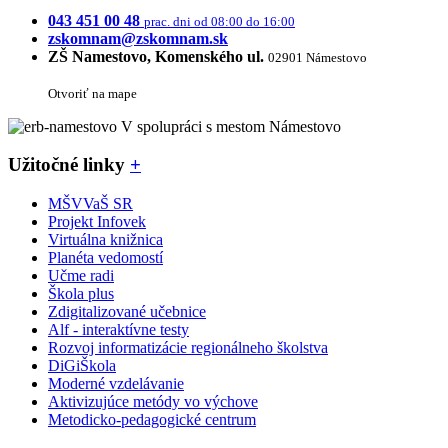
043 451 00 48
prac. dni od 08:00 do 16:00
zskomnam@zskomnam.sk
ZŠ Namestovo, Komenského ul.
02901 Námestovo
Otvoriť na mape
V spolupráci s mestom Námestovo
Užitočné linky
+
MŠVVaŠ SR
Projekt Infovek
Virtuálna knižnica
Planéta vedomostí
Učme radi
Škola plus
Zdigitalizované učebnice
Alf - interaktívne testy
Rozvoj informatizácie regionálneho školstva
DiGiŠkola
Moderné vzdelávanie
Aktivizujúce metódy vo výchove
Metodicko-pedagogické centrum