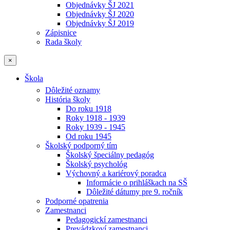
Objednávky ŠJ 2021
Objednávky ŠJ 2020
Objednávky ŠJ 2019
Zápisnice
Rada školy
×
Škola
Dôležité oznamy
História školy
Do roku 1918
Roky 1918 - 1939
Roky 1939 - 1945
Od roku 1945
Školský podporný tím
Školský špeciálny pedagóg
Školský psychológ
Výchovný a kariérový poradca
Informácie o prihláškach na SŠ
Dôležité dátumy pre 9. ročník
Podporné opatrenia
Zamestnanci
Pedagogickí zamestnanci
Prevádzkoví zamestnanci