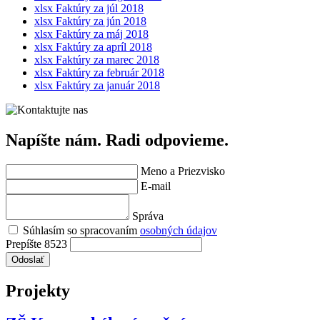
xlsx
Faktúry za júl 2018
xlsx
Faktúry za jún 2018
xlsx
Faktúry za máj 2018
xlsx
Faktúry za apríl 2018
xlsx
Faktúry za marec 2018
xlsx
Faktúry za február 2018
xlsx
Faktúry za január 2018
Napíšte nám. Radi odpovieme.
Meno a Priezvisko
E-mail
Správa
Súhlasím so spracovaním
osobných údajov
Prepíšte 8523
Odoslať
Projekty