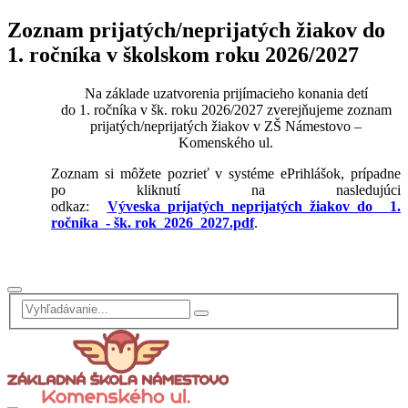
Zoznam prijatých/neprijatých žiakov do
1. ročníka v školskom roku 2026/2027
Na základe uzatvorenia prijímacieho konania detí
do 1. ročníka v šk. roku 2026/2027 zverejňujeme zoznam
prijatých/neprijatých žiakov v ZŠ Námestovo –
Komenského ul.
Zoznam si môžete pozrieť v systéme ePrihlášok, prípadne
po kliknutí na nasledujúci
odkaz:
Výveska_prijatých_neprijatých_žiakov_do 1.
ročníka - šk. rok_2026_2027.pdf
.