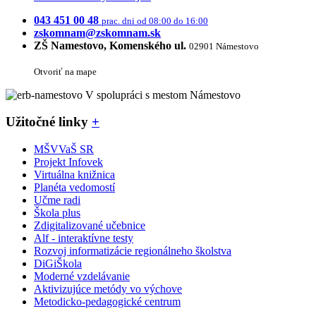
043 451 00 48
prac. dni od 08:00 do 16:00
zskomnam@zskomnam.sk
ZŠ Namestovo, Komenského ul.
02901 Námestovo
Otvoriť na mape
V spolupráci s mestom Námestovo
Užitočné linky
+
MŠVVaŠ SR
Projekt Infovek
Virtuálna knižnica
Planéta vedomostí
Učme radi
Škola plus
Zdigitalizované učebnice
Alf - interaktívne testy
Rozvoj informatizácie regionálneho školstva
DiGiŠkola
Moderné vzdelávanie
Aktivizujúce metódy vo výchove
Metodicko-pedagogické centrum