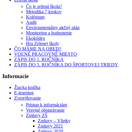
Čo je zelená škola?
Metodika 7 krokov
Kolégium
Audit
Environmentálny akčný plán
Monitoring a hodnotenie
Ekokódex
Hra Zelenej školy
ČO MÁME NA OBED?
VOĽNÉ PRACOVNÉ MIESTO
ZÁPIS DO 1. ROČNÍKA
ZÁPIS DO 5. ROČNÍKA DO ŠPORTOVEJ TRIEDY
Informacie
Žiacka knižka
E-learning
Zverejňovanie
Prístup k informáciám
Verejné obstarávanie
Zmluvy ZŠ
Zmluvy – Všetky
Zmluvy 2021
Zmluvy 2020