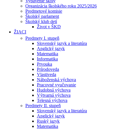
Vybavenie školy
Organizácia školského roku 2025/2026
Predmetové komisie
Školský parlament
Školský klub detí
Život v ŠKD
ŽIACI
Predmety I. stupeň
Slovenský jazyk a literatúra
Anglický jazyk
Matematika
Informatika
Prvouka
Prírodoveda
Vlastiveda
Náboženská výchova
Pracovné vyučovanie
Hudobná výchova
Výtvarná výchova
Telesná výchova
Predmety II. stupeň
Slovenský jazyk a literatúra
Anglický jazyk
Ruský jazyk
Matematika