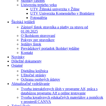
Školský časopis
Univerzita tretieho veku
UTV Žilinská univerzita v Žiline
UTV Univerzita Komenského v Bratislave
Fotogaléria
Školská jedáleň
Zápisný lístok stravníka a platby za stravu od
01.09.2025
O školskom stravovaní
Pokyny pre stravníkov
Jedálny lístok
Prevádzkový poriadok školskej jedálne
Kontakt
Novinky
Dôležité dokumenty
Ostatné
Digitálna knižnica
Užitočné stránky
Ochrana osobných údajov
Aktualizačné vzdelávanie
Tvorba interaktívnych úloh v programe Alf, práca s
databázou programu Alf a online testovanie
Tvorba kreatívnych edukačných materiálov a pomôcok
v prostredí CANVA
Zelená škola