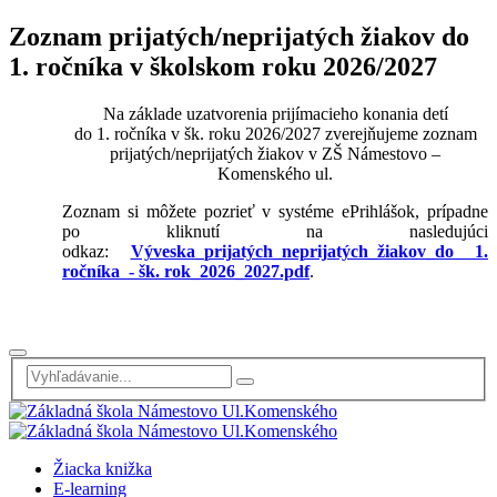
Zoznam prijatých/neprijatých žiakov do
1. ročníka v školskom roku 2026/2027
Na základe uzatvorenia prijímacieho konania detí
do 1. ročníka v šk. roku 2026/2027 zverejňujeme zoznam
prijatých/neprijatých žiakov v ZŠ Námestovo –
Komenského ul.
Zoznam si môžete pozrieť v systéme ePrihlášok, prípadne
po kliknutí na nasledujúci
odkaz:
Výveska_prijatých_neprijatých_žiakov_do 1.
ročníka - šk. rok_2026_2027.pdf
.
Žiacka knižka
E-learning