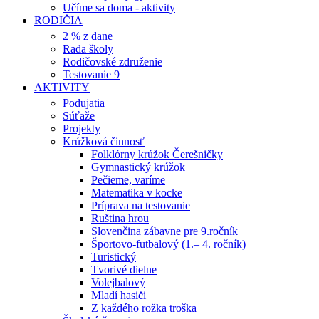
Učíme sa doma - aktivity
RODIČIA
2 % z dane
Rada školy
Rodičovské združenie
Testovanie 9
AKTIVITY
Podujatia
Súťaže
Projekty
Krúžková činnosť
Folklórny krúžok Čerešničky
Gymnastický krúžok
Pečieme, varíme
Matematika v kocke
Príprava na testovanie
Ruština hrou
Slovenčina zábavne pre 9.ročník
Športovo-futbalový (1.– 4. ročník)
Turistický
Tvorivé dielne
Volejbalový
Mladí hasiči
Z každého rožka troška