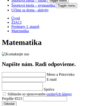
Športová trieda – futbal
Toggle menu
Športová trieda – gymnastika
Toggle menu
Učíme sa doma - aktivity
Úvod
ŽIACI
Predmety I. stupeň
Matematika
Matematika
Napíšte nám. Radi odpovieme.
Meno a Priezvisko
E-mail
Správa
Súhlasím so spracovaním
osobných údajov
Prepíšte 8523
Odoslať