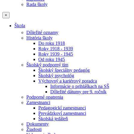
Rada školy
×
Škola
Dôležité oznamy
História školy
Do roku 1918
Roky 1918 - 1939
Roky 1939 - 1945
Od roku 1945
Školský podporný tím
Školský špeciálny pedagóg
Školský psychológ
Výchovný a kariérový poradca
Informácie o prihláškach na SŠ
Dôležité dátumy pre 9. ročník
Podporné opatrenia
Zamestnanci
Pedagogickí zamestnanci
Prevádzkoví zamestnanci
Školská jedáleň
Dokumenty
Žiadosti