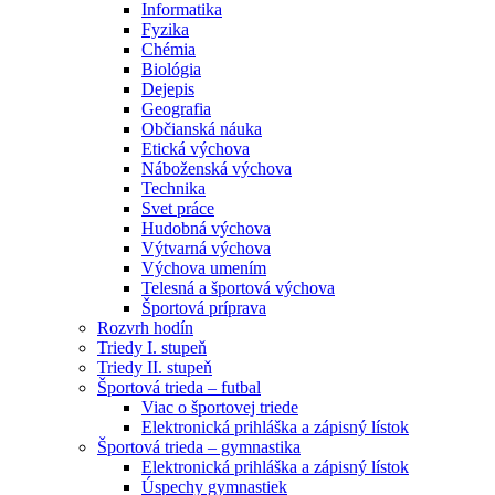
Informatika
Fyzika
Chémia
Biológia
Dejepis
Geografia
Občianská náuka
Etická výchova
Náboženská výchova
Technika
Svet práce
Hudobná výchova
Výtvarná výchova
Výchova umením
Telesná a športová výchova
Športová príprava
Rozvrh hodín
Triedy I. stupeň
Triedy II. stupeň
Športová trieda – futbal
Viac o športovej triede
Elektronická prihláška a zápisný lístok
Športová trieda – gymnastika
Elektronická prihláška a zápisný lístok
Úspechy gymnastiek