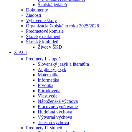
Školská jedáleň
Dokumenty
Žiadosti
Vybavenie školy
Organizácia školského roku 2025/2026
Predmetové komisie
Školský parlament
Školský klub detí
Život v ŠKD
ŽIACI
Predmety I. stupeň
Slovenský jazyk a literatúra
Anglický jazyk
Matematika
Informatika
Prvouka
Prírodoveda
Vlastiveda
Náboženská výchova
Pracovné vyučovanie
Hudobná výchova
Výtvarná výchova
Telesná výchova
Predmety II. stupeň