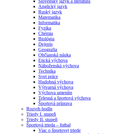
Slovenský jazyk a literatúra
Anglický jazyk
Ruský jazyk
Matematika
Informatika
Fyzika
Chémia
Biológia
Dejepis
Geografia
Občianská náuka
Etická výchova
Náboženská výchova
Technika
Svet práce
Hudobná výchova
Výtvarná výchova
Výchova umením
Telesná a športová výchova
Športová príprava
Rozvrh hodín
Triedy I. stupeň
Triedy II. stupeň
Športová trieda – futbal
Viac o športovej triede