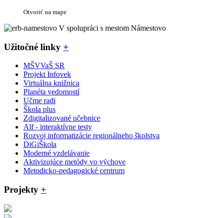
Otvoriť na mape
V spolupráci s mestom Námestovo
Užitočné linky
+
MŠVVaŠ SR
Projekt Infovek
Virtuálna knižnica
Planéta vedomostí
Učme radi
Škola plus
Zdigitalizované učebnice
Alf - interaktívne testy
Rozvoj informatizácie regionálneho školstva
DiGiŠkola
Moderné vzdelávanie
Aktivizujúce metódy vo výchove
Metodicko-pedagogické centrum
Projekty
+