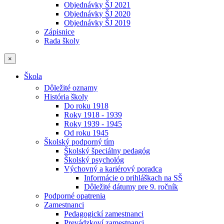
Objednávky ŠJ 2021
Objednávky ŠJ 2020
Objednávky ŠJ 2019
Zápisnice
Rada školy
×
Škola
Dôležité oznamy
História školy
Do roku 1918
Roky 1918 - 1939
Roky 1939 - 1945
Od roku 1945
Školský podporný tím
Školský špeciálny pedagóg
Školský psychológ
Výchovný a kariérový poradca
Informácie o prihláškach na SŠ
Dôležité dátumy pre 9. ročník
Podporné opatrenia
Zamestnanci
Pedagogickí zamestnanci
Prevádzkoví zamestnanci