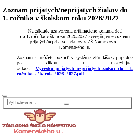
Zoznam prijatých/neprijatých žiakov do
1. ročníka v školskom roku 2026/2027
Na základe uzatvorenia prijímacieho konania detí
do 1. ročníka v šk. roku 2026/2027 zverejňujeme zoznam
prijatých/neprijatých žiakov v ZŠ Námestovo –
Komenského ul.
Zoznam si môžete pozrieť v systéme ePrihlášok, prípadne
po kliknutí na nasledujúci
odkaz:
Výveska_prijatých_neprijatých_žiakov_do 1.
ročníka - šk. rok_2026_2027.pdf
.