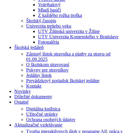
Volejbalový
Mladí hasiči
Z každého rožka troška
Školský časopis
Univerzita tretieho veku
UTV Žilinská univerzita v Žiline
UTV Univerzita Komenského v Bratislave
Fotogaléria
Školská jedáleň
Zápisný lístok stravníka a platby za stravu od
01.09.2025
O školskom stravovaní
Pokyny pre stravníkov
Jedálny lístok
Prevádzkový poriadok školskej jedálne
Kontakt
Novinky
Dôležité dokumenty
Ostatné
Digitálna knižnica
Užitočné stránky
Ochrana osobných údajov
Aktualizačné vzdelávanie
Tvorba interaktívnych úloh v programe Alf, práca s