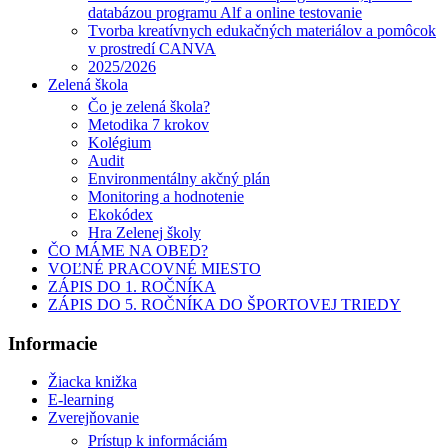
databázou programu Alf a online testovanie
Tvorba kreatívnych edukačných materiálov a pomôcok
v prostredí CANVA
2025/2026
Zelená škola
Čo je zelená škola?
Metodika 7 krokov
Kolégium
Audit
Environmentálny akčný plán
Monitoring a hodnotenie
Ekokódex
Hra Zelenej školy
ČO MÁME NA OBED?
VOĽNÉ PRACOVNÉ MIESTO
ZÁPIS DO 1. ROČNÍKA
ZÁPIS DO 5. ROČNÍKA DO ŠPORTOVEJ TRIEDY
Informacie
Žiacka knižka
E-learning
Zverejňovanie
Prístup k informáciám