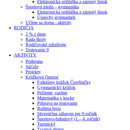
Elektronická prihláška a zápisný lístok
Športová trieda – gymnastika
Elektronická prihláška a zápisný lístok
Úspechy gymnastiek
Učíme sa doma - aktivity
RODIČIA
2 % z dane
Rada školy
Rodičovské združenie
Testovanie 9
AKTIVITY
Podujatia
Súťaže
Projekty
Krúžková činnosť
Folklórny krúžok Čerešničky
Gymnastický krúžok
Pečieme, varíme
Matematika v kocke
Príprava na testovanie
Ruština hrou
Slovenčina zábavne pre 9.ročník
Športovo-futbalový (1.– 4. ročník)
Turistický
Tvorivé dielne