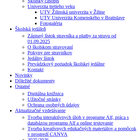
Školský časopis
Univerzita tretieho veku
UTV Žilinská univerzita v Žiline
UTV Univerzita Komenského v Bratislave
Fotogaléria
Školská jedáleň
Zápisný lístok stravníka a platby za stravu od
01.09.2025
O školskom stravovaní
Pokyny pre stravníkov
Jedálny lístok
Prevádzkový poriadok školskej jedálne
Kontakt
Novinky
Dôležité dokumenty
Ostatné
Digitálna knižnica
Užitočné stránky
Ochrana osobných údajov
Aktualizačné vzdelávanie
Tvorba interaktívnych úloh v programe Alf, práca s
databázou programu Alf a online testovanie
Tvorba kreatívnych edukačných materiálov a pomôcok
v prostredí CANVA
2025/2026