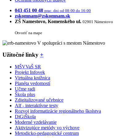
043 451 00 48
prac. dni od 08:00 do 16:00
zskomnam@zskomnam.sk
ZŠ Namestovo, Komenského ul.
02901 Námestovo
Otvoriť na mape
V spolupráci s mestom Námestovo
Užitočné linky
+
MŠVVaŠ SR
Projekt Infovek
Virtuálna knižnica
Planéta vedomostí
Učme radi
Škola plus
Zdigitalizované učebnice
Alf - interaktívne testy
Rozvoj informatizácie regionálneho školstva
DiGiŠkola
Moderné vzdelávanie
Aktivizujúce metódy vo výchove
Metodicko-pedagogické centrum