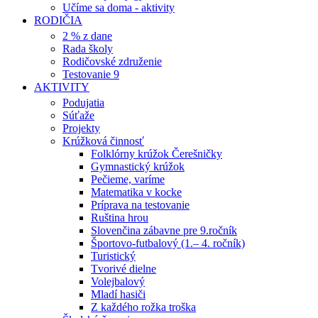
Učíme sa doma - aktivity
RODIČIA
2 % z dane
Rada školy
Rodičovské združenie
Testovanie 9
AKTIVITY
Podujatia
Súťaže
Projekty
Krúžková činnosť
Folklórny krúžok Čerešničky
Gymnastický krúžok
Pečieme, varíme
Matematika v kocke
Príprava na testovanie
Ruština hrou
Slovenčina zábavne pre 9.ročník
Športovo-futbalový (1.– 4. ročník)
Turistický
Tvorivé dielne
Volejbalový
Mladí hasiči
Z každého rožka troška