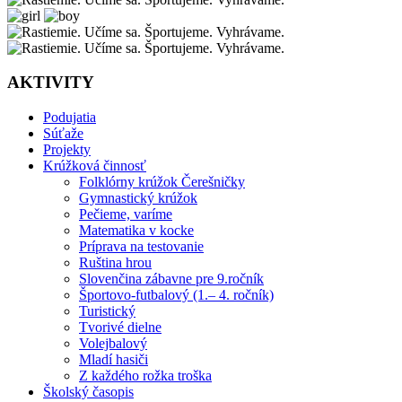
AKTIVITY
Podujatia
Súťaže
Projekty
Krúžková činnosť
Folklórny krúžok Čerešničky
Gymnastický krúžok
Pečieme, varíme
Matematika v kocke
Príprava na testovanie
Ruština hrou
Slovenčina zábavne pre 9.ročník
Športovo-futbalový (1.– 4. ročník)
Turistický
Tvorivé dielne
Volejbalový
Mladí hasiči
Z každého rožka troška
Školský časopis