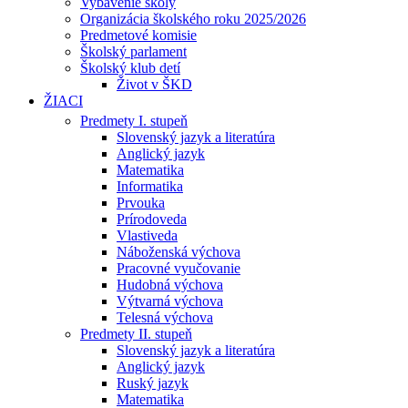
Vybavenie školy
Organizácia školského roku 2025/2026
Predmetové komisie
Školský parlament
Školský klub detí
Život v ŠKD
ŽIACI
Predmety I. stupeň
Slovenský jazyk a literatúra
Anglický jazyk
Matematika
Informatika
Prvouka
Prírodoveda
Vlastiveda
Náboženská výchova
Pracovné vyučovanie
Hudobná výchova
Výtvarná výchova
Telesná výchova
Predmety II. stupeň
Slovenský jazyk a literatúra
Anglický jazyk
Ruský jazyk
Matematika