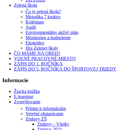
Zelená škola
Čo je zelená škola?
Metodika 7 krokov
Kolégium
Audit
Environmentálny akčný plán
Monitoring a hodnotenie
Ekokódex
Hra Zelenej školy
ČO MÁME NA OBED?
VOĽNÉ PRACOVNÉ MIESTO
ZÁPIS DO 1. ROČNÍKA
ZÁPIS DO 5. ROČNÍKA DO ŠPORTOVEJ TRIEDY
Informacie
Žiacka knižka
E-learning
Zverejňovanie
Prístup k informáciám
Verejné obstarávanie
Zmluvy ZŠ
Zmluvy – Všetky
Zmluvy 2021