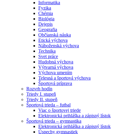
Informatika
Fyzika
Chémia
Biológia
Dejepis
Geografia
Občianská náuka
Etická výchova
Náboženská výchova
Technika
Svet práce
Hudobná výchova
Výtvarná výchova
Výchova umením
Telesná a športová výchova
Športová príprava
Rozvrh hodín
Triedy I. stupeň
Triedy II. stupeň
Športová trieda – futbal
Viac o športovej triede
Elektronická prihláška a zápisný lístok
Športová trieda – gymnastika
Elektronická prihláška a zápisný lístok
Úspechy gymnastiek