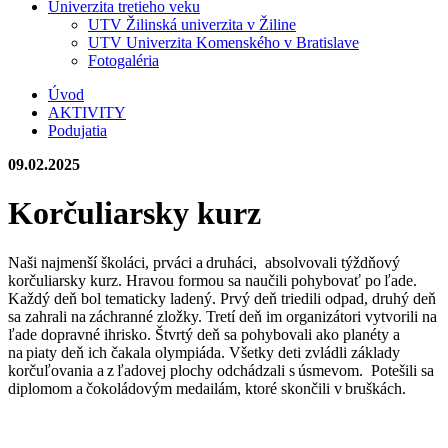
Univerzita tretieho veku
UTV Žilinská univerzita v Žiline
UTV Univerzita Komenského v Bratislave
Fotogaléria
Úvod
AKTIVITY
Podujatia
09.02.2025
Korčuliarsky kurz
Naši najmenší školáci, prváci a druháci, absolvovali týždňový
korčuliarsky kurz. Hravou formou sa naučili pohybovať po ľade.
Každý deň bol tematicky ladený. Prvý deň triedili odpad, druhý deň
sa zahrali na záchranné zložky. Tretí deň im organizátori vytvorili na
ľade dopravné ihrisko. Štvrtý deň sa pohybovali ako planéty a
na piaty deň ich čakala olympiáda. Všetky deti zvládli základy
korčuľovania a z ľadovej plochy odchádzali s úsmevom. Potešili sa
diplomom a čokoládovým medailám, ktoré skončili v bruškách.