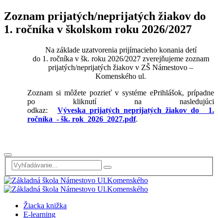
Zoznam prijatých/neprijatých žiakov do
1. ročníka v školskom roku 2026/2027
Na základe uzatvorenia prijímacieho konania detí
do 1. ročníka v šk. roku 2026/2027 zverejňujeme zoznam
prijatých/neprijatých žiakov v ZŠ Námestovo –
Komenského ul.
Zoznam si môžete pozrieť v systéme ePrihlášok, prípadne
po kliknutí na nasledujúci
odkaz:
Výveska_prijatých_neprijatých_žiakov_do 1.
ročníka - šk. rok_2026_2027.pdf
.
Žiacka knižka
E-learning