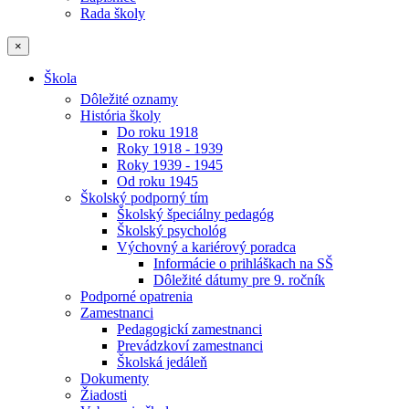
Rada školy
×
Škola
Dôležité oznamy
História školy
Do roku 1918
Roky 1918 - 1939
Roky 1939 - 1945
Od roku 1945
Školský podporný tím
Školský špeciálny pedagóg
Školský psychológ
Výchovný a kariérový poradca
Informácie o prihláškach na SŠ
Dôležité dátumy pre 9. ročník
Podporné opatrenia
Zamestnanci
Pedagogickí zamestnanci
Prevádzkoví zamestnanci
Školská jedáleň
Dokumenty
Žiadosti